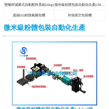
雙螺桿減重式自動配料系統(tǒng)
微米級粉體包裝自動化生產(chǎn)線
超細(xì)粉脫氣噸包機
外抽真空包裝機
微米級粉體包裝自動化生產
(chǎn)線
當(dāng)前位置：
首頁
>
產(chǎn)品中心
>
微米級粉體包裝自動
化生產(chǎn)線