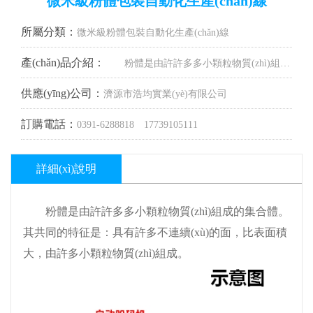
微米級粉體包裝自動化生產(chǎn)線
所屬分類：
微米級粉體包裝自動化生產(chǎn)線
產(chǎn)品介紹：
粉體是由許許多多小顆粒物質(zhì)組成的集合體。其共
供應(yīng)公司：
濟源市浩均實業(yè)有限公司
訂購電話：
0391-6288818 17739105111
詳細(xì)說明
粉體是由許許多多小顆粒物質(zhì)組成的集合體。
其共同的特征是：具有許多不連續(xù)的面，比表面積
大，由許多小顆粒物質(zhì)組成。